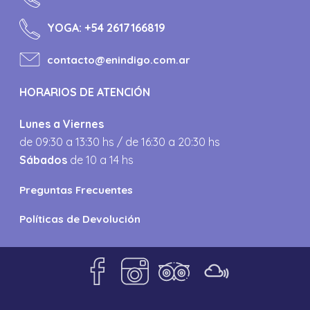
YOGA:
+54 2617166819
contacto@enindigo.com.ar
HORARIOS DE ATENCIÓN
Lunes a Viernes
de 09:30 a 13:30 hs / de 16:30 a 20:30 hs
Sábados
de 10 a 14 hs
Preguntas Frecuentes
Políticas de Devolución