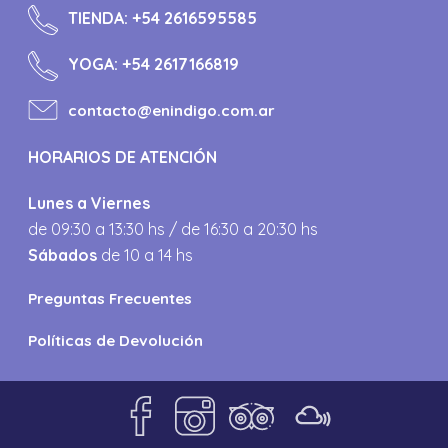
TIENDA:
+54 2616595585
YOGA:
+54 2617166819
contacto@enindigo.com.ar
HORARIOS DE ATENCIÓN
Lunes a Viernes
de 09:30 a 13:30 hs / de 16:30 a 20:30 hs
Sábados
de 10 a 14 hs
Preguntas Frecuentes
Políticas de Devolución