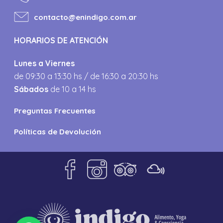
contacto@enindigo.com.ar
HORARIOS DE ATENCIÓN
Lunes a Viernes
de 09:30 a 13:30 hs / de 16:30 a 20:30 hs
Sábados
de 10 a 14 hs
Preguntas Frecuentes
Políticas de Devolución