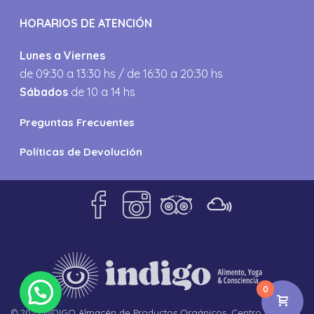
HORARIOS DE ATENCIÓN
Lunes a Viernes
de 09:30 a 13:30 hs / de 16:30 a 20:30 hs
Sábados
de 10 a 14 hs
Preguntas Frecuentes
Políticas de Devolución
0
© 2023 INDIGO Almacén de Productos Orgánicos. Centro de Yoga,