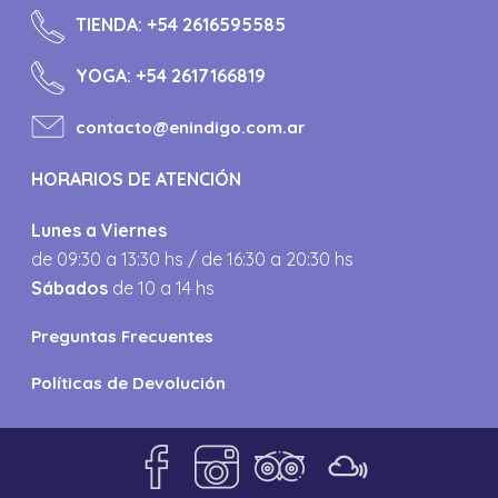
TIENDA:
+54 2616595585
YOGA:
+54 2617166819
contacto@enindigo.com.ar
HORARIOS DE ATENCIÓN
Lunes a Viernes
de 09:30 a 13:30 hs / de 16:30 a 20:30 hs
Sábados
de 10 a 14 hs
Preguntas Frecuentes
Políticas de Devolución