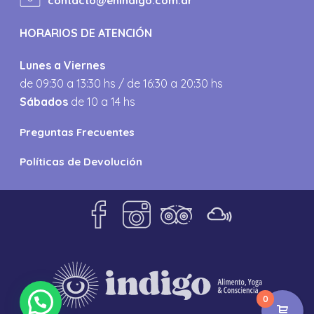
contacto@enindigo.com.ar
HORARIOS DE ATENCIÓN
Lunes a Viernes
de 09:30 a 13:30 hs / de 16:30 a 20:30 hs
Sábados
de 10 a 14 hs
Preguntas Frecuentes
Políticas de Devolución
0