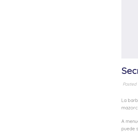
Sec
Posted
La barb
mazorca
A menud
puede s