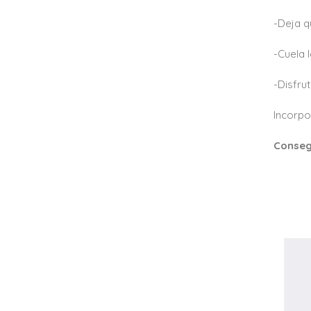
-Deja q
-Cuela l
-Disfru
Incorpo
Conseg