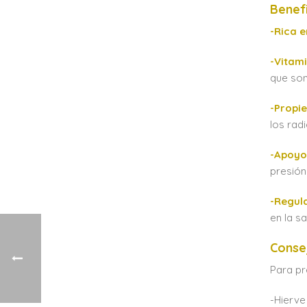
Benefi
-Rica e
-Vitami
que son
-Propi
los rad
-Apoyo
presión 
-Regula
en la s
Conse
Para pr
-Hierve