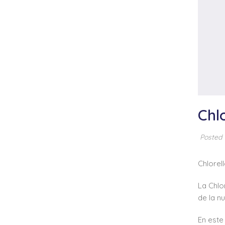
Chl
Posted
Chlorel
La Chlo
de la nu
En este