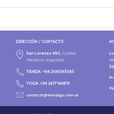
DIRECCIÓN / CONTACTO
H
San Lorenzo 490,
Ciudad.
Lu
Mendoza, Argentina.
de
S
TIENDA:
+54 2616595585
Pr
YOGA:
+54 2617166819
Po
contacto@enindigo.com.ar