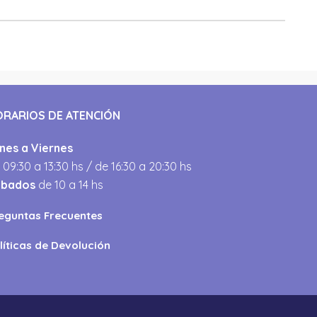
ORARIOS DE ATENCIÓN
nes a Viernes
 09:30 a 13:30 hs / de 16:30 a 20:30 hs
ábados
de 10 a 14 hs
eguntas Frecuentes
líticas de Devolución