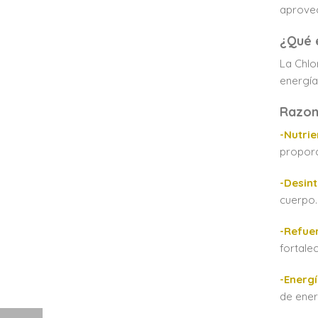
aprovec
¿Qué e
La Chlo
energía
Razone
-Nutrie
proporc
-Desin
cuerpo.
-Refue
fortale
-Energí
de ener