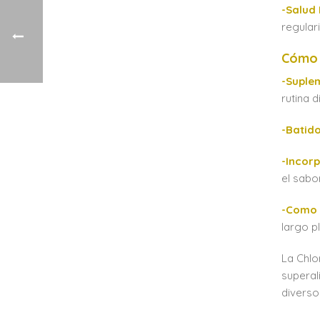
-Salud 
regular
Cómo 
-Suple
rutina 
-Batid
-Incor
el sabor
-Como 
largo p
La Chlo
superal
diverso