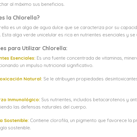
har al máximo sus beneficios.
s la Chlorella?
rella es un alga de agua dulce que se caracteriza por su capacidad
. Esta alga verde unicelular es rica en nutrientes esenciales y 
s para Utilizar Chlorella:
ntes Esenciales:
Es una fuente concentrada de vitaminas, minera
ionando un impulso nutricional significativo.
toxicación Natural:
Se le atribuyen propiedades desintoxicante
rzo Inmunológico:
Sus nutrientes, incluidos betacarotenos y an
ciendo las defensas naturales del cuerpo.
a Sostenible:
Contiene clorofila, un pigmento que favorece la p
gía sostenible.