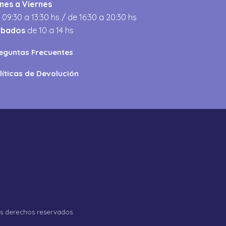
nes a Viernes
 09:30 a 13:30 hs / de 16:30 a 20:30 hs
ábados
de 10 a 14 hs
eguntas Frecuentes
líticas de Devolución
os derechos reservados.