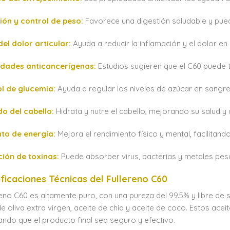
ión y control de peso:
Favorece una digestión saludable y pue
 del dolor articular:
Ayuda a reducir la inflamación y el dolor en 
edades anticancerígenas:
Estudios sugieren que el C60 puede t
ol de glucemia:
Ayuda a regular los niveles de azúcar en sangre,
do del cabello:
Hidrata y nutre el cabello, mejorando su salud y 
to de energía:
Mejora el rendimiento físico y mental, facilitan
ción de toxinas:
Puede absorber virus, bacterias y metales pes
ficaciones Técnicas del Fullereno C60
ereno C60 es altamente puro, con una pureza del 99.5% y libre de
de oliva extra virgen, aceite de chía y aceite de coco. Estos ac
ndo que el producto final sea seguro y efectivo.