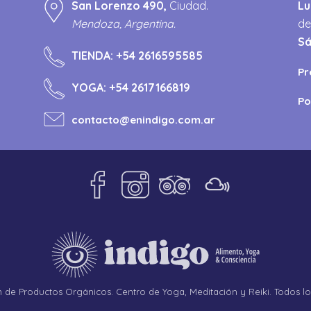
San Lorenzo 490,
Ciudad.
Lu
Mendoza, Argentina.
de
S
TIENDA:
+54 2616595585
Pr
YOGA:
+54 2617166819
Po
contacto@enindigo.com.ar
de Productos Orgánicos. Centro de Yoga, Meditación y Reiki. Todos l