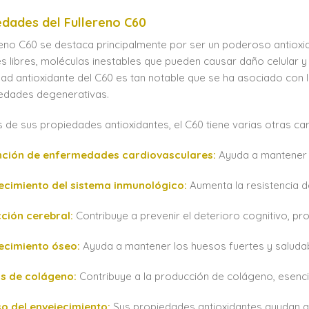
edades del Fullereno C60
ereno C60 se destaca principalmente por ser un poderoso antioxid
es libres, moléculas inestables que pueden causar daño celular y
ad antioxidante del C60 es tan notable que se ha asociado con l
edades degenerativas.
de sus propiedades antioxidantes, el C60 tiene varias otras car
nción de enfermedades cardiovasculares:
Ayuda a mantener e
lecimiento del sistema inmunológico:
Aumenta la resistencia 
ción cerebral:
Contribuye a prevenir el deterioro cognitivo, pr
lecimiento óseo:
Ayuda a mantener los huesos fuertes y saluda
sis de colágeno:
Contribuye a la producción de colágeno, esencial
o del envejecimiento:
Sus propiedades antioxidantes ayudan a 