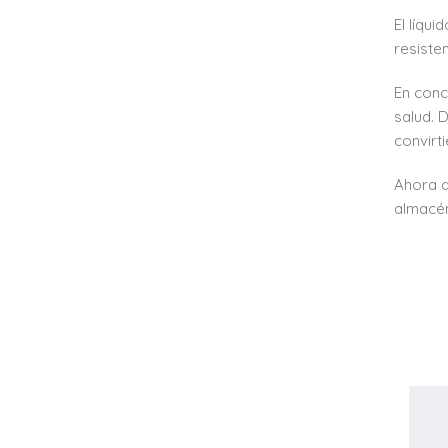
El líqu
resiste
En conc
salud. 
convirt
Ahora q
almacé