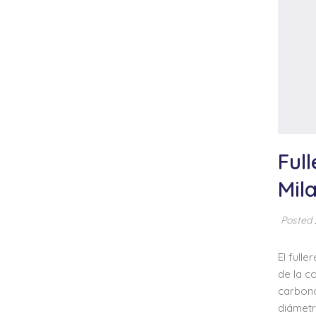
Ful
Mil
Posted
El full
de la c
carbono
diámetr