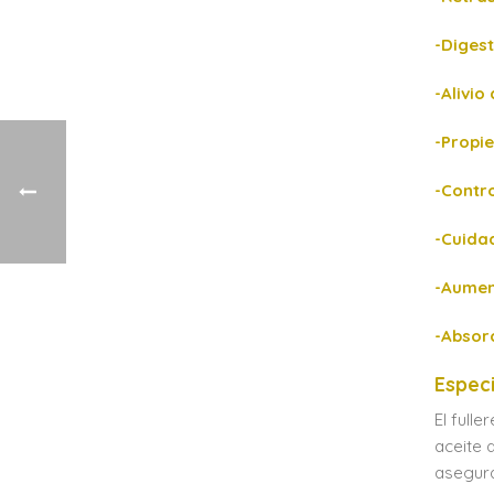
-Digest
-Alivio
-Propi
-Contr
-Cuida
-Aumen
-Absor
Especi
El full
aceite 
asegura