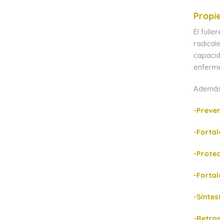
Propi
El full
radical
capacid
enferm
Además 
-Preve
-Forta
-Protec
-Forta
-Sínte
-Retras