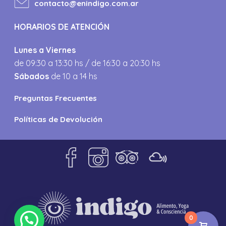
contacto@enindigo.com.ar
HORARIOS DE ATENCIÓN
Lunes a Viernes
de 09:30 a 13:30 hs / de 16:30 a 20:30 hs
Sábados
de 10 a 14 hs
Preguntas Frecuentes
Políticas de Devolución
0