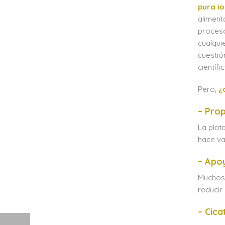
pura i
aliment
proceso
cualqui
cuestió
científ
Pero,
¿
– Prop
La plat
hace va
– Apoy
Muchos 
reducir
– Cica