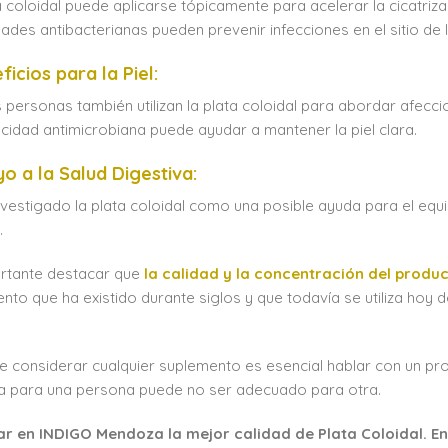
a coloidal puede aplicarse tópicamente para acelerar la cicatr
ades antibacterianas pueden prevenir infecciones en el sitio de l
ficios para la Piel:
 personas también utilizan la plata coloidal para abordar afeccio
cidad antimicrobiana puede ayudar a mantener la piel clara.
o a la Salud Digestiva:
nvestigado la plata coloidal como una posible ayuda para el equili
.
rtante destacar que
la calidad y la concentración del produ
nto que ha existido durante siglos y que todavía se utiliza hoy 
e considerar cualquier suplemento es esencial hablar con un prof
a para una persona puede no ser adecuado para otra.
r en INDIGO Mendoza la mejor calidad de Plata Coloidal. E