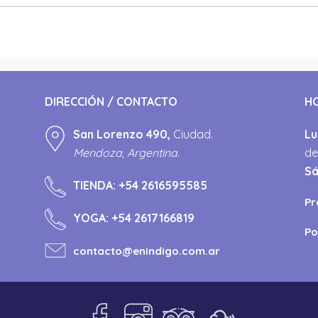
DIRECCIÓN / CONTACTO
H
San Lorenzo 490,
Ciudad.
Lu
Mendoza, Argentina.
de
S
TIENDA:
+54 2616595585
Pr
YOGA:
+54 2617166819
Po
contacto@enindigo.com.ar