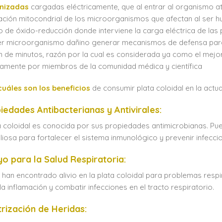
onizadas
cargadas eléctricamente, que al entrar al organismo a
ación mitocondrial de los microorganismos que afectan al ser
 de óxido-reducción donde interviene la carga eléctrica de las p
er microorganismo dañino generar mecanismos de defensa para
n de minutos, razón por la cual es considerada ya como el mejo
icamente por miembros de la comunidad médica y científica
cuáles son los beneficios
de consumir plata coloidal en la actu
iedades Antibacterianas y Antivirales:
a coloidal es conocida por sus propiedades antimicrobianas. Pue
liosa para fortalecer el sistema inmunológico y prevenir infecci
o para la Salud Respiratoria:
han encontrado alivio en la plata coloidal para problemas respi
 la inflamación y combatir infecciones en el tracto respiratorio.
trización de Heridas: