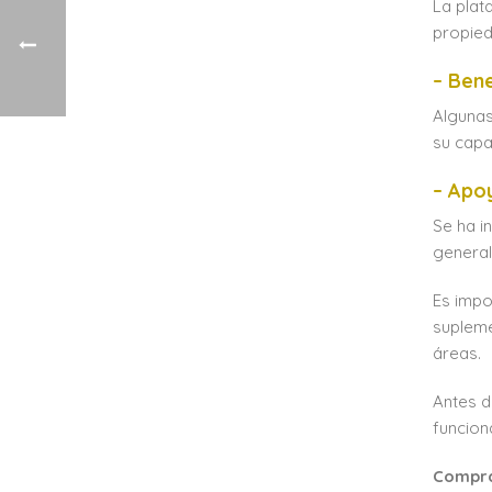
La plat
propied
– Bene
Algunas
su capa
– Apoy
Se ha i
general
Es impo
supleme
áreas.
Antes d
funcion
Compra