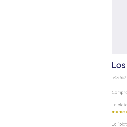
Los
Posted
Comprar
La plat
manera
La “pla