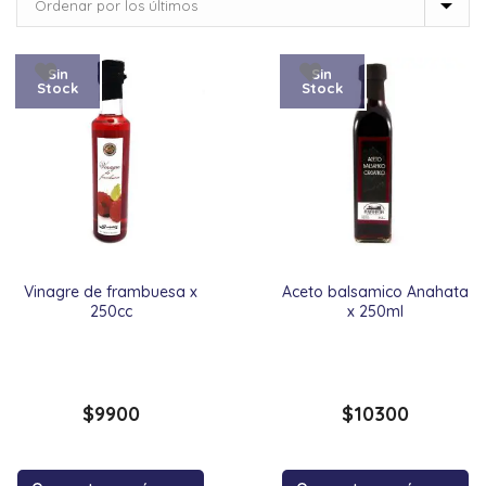
Sin
Sin
Stock
Stock
Vinagre de frambuesa x
Aceto balsamico Anahata
250cc
x 250ml
$
9900
$
10300