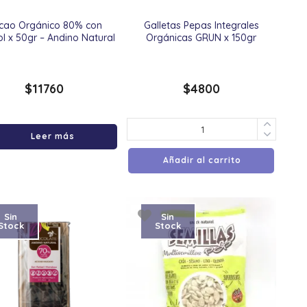
cao Orgánico 80% con
Galletas Pepas Integrales
tol x 50gr – Andino Natural
Orgánicas GRUN x 150gr
$
11760
$
4800
Leer más
Añadir al carrito
Sin
Sin
Stock
Stock