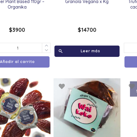
er Plant Based 110gr –
Granola Vegana x Kg
Truf
Organika
ca
$
3900
$
14700
Leer más
Añadir al carrito