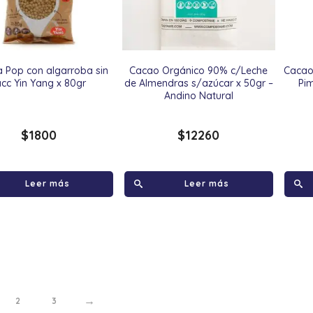
 Pop con algarroba sin
Cacao Orgánico 90% c/Leche
Cacao
acc Yin Yang x 80gr
de Almendras s/azúcar x 50gr –
Pi
Andino Natural
$
1800
$
12260
Leer más
Leer más
→
2
3