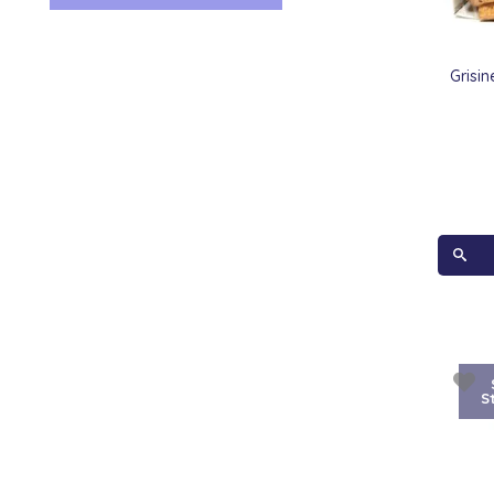
Grisin
S