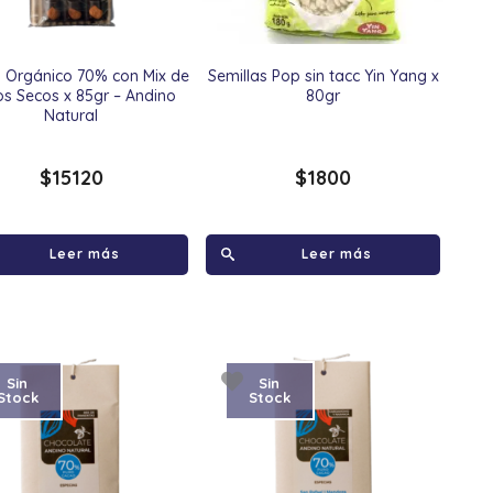
 Orgánico 70% con Mix de
Semillas Pop sin tacc Yin Yang x
os Secos x 85gr – Andino
80gr
Natural
$
15120
$
1800
Leer más
Leer más
Sin
Sin
Stock
Stock