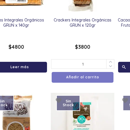
es Integrales Orgánicos
Crackers Integrales Orgánicas
Cacao
GRUN x 140gr
GRUN x 120gr
Frut
$
4800
$
3800
Leer más
Añadir al carrito
Sin
Sin
tock
Stock