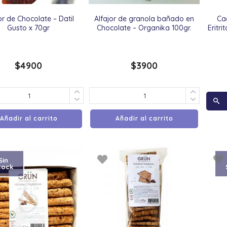
or de Chocolate – Datil
Alfajor de granola bañado en
Ca
Gusto x 70gr
Chocolate – Organika 100gr.
Eritri
$
4900
$
3900
Añadir al carrito
Añadir al carrito
Sin
tock