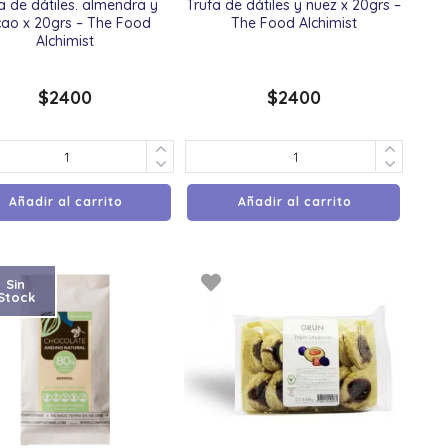
a de dátiles. almendra y
Trufa de dátiles y nuez x 20grs –
cao x 20grs – The Food
The Food Alchimist
Alchimist
$
2400
$
2400
Añadir al carrito
Añadir al carrito
Sin
Stock