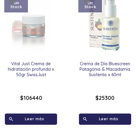
Sin
Sin
Stock
Stock
Vital Just Crema de
Crema de Día Bluescreen
hidratación profunda x
Patagonia & Macadamia
50gr SwissJust
Sustentis x 60ml
$
106440
$
25300
Leer más
Leer más