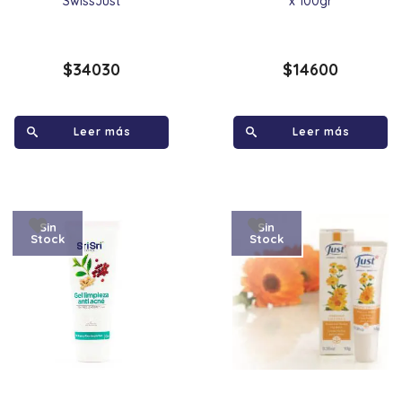
SwissJust
x 100gr
$
34030
$
14600
Leer más
Leer más
Sin
Sin
Stock
Stock