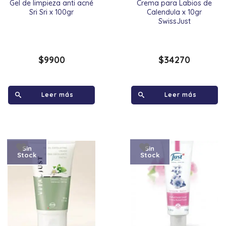
Gel de limpieza anti acné
Crema para Labios de
Sri Sri x 100gr
Calendula x 10gr
SwissJust
$
9900
$
34270
Leer más
Leer más
Sin
Sin
Stock
Stock