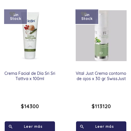
Sin
Sin
Stock
Stock
Crema Facial de Día Sri Sri
Vital Just Crema contorno
Tattva x 100ml
de ojos x 30 gr. SwissJust
$
14300
$
113120
Leer más
Leer más