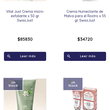
Vital Just Crema micro-
Crema Humectante de
exfoliante x 50 gr.
Malva para el Rostro x 55
SwissJust
gr. SwissJust
$
85830
$
34720
Leer más
Leer más
Sin
Sin
Stock
Stock