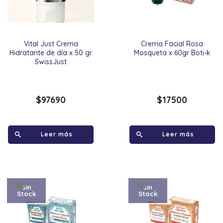
Vital Just Crema
Crema Facial Rosa
Hidratante de día x 50 gr.
Mosqueta x 60gr Boti-k
SwissJust
$
97690
$
17500
Leer más
Leer más
Sin
Sin
Stock
Stock