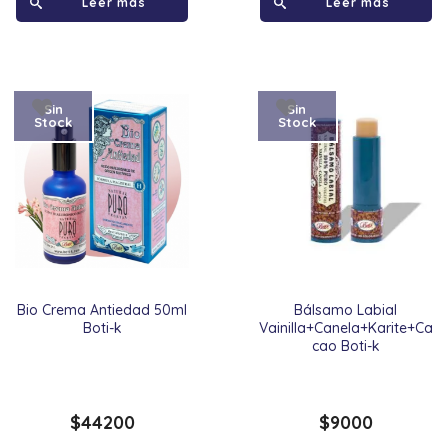
Leer más
Leer más
Sin
Sin
Stock
Stock
Bio Crema Antiedad 50ml
Bálsamo Labial
Boti-k
Vainilla+Canela+Karite+Ca
cao Boti-k
$
44200
$
9000