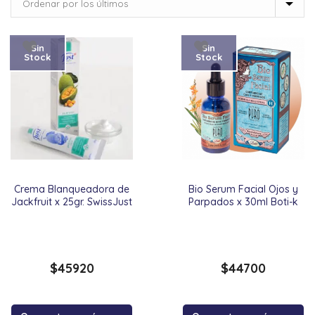
Sin
Sin
Stock
Stock
Crema Blanqueadora de
Bio Serum Facial Ojos y
Jackfruit x 25gr. SwissJust
Parpados x 30ml Boti-k
$
45920
$
44700