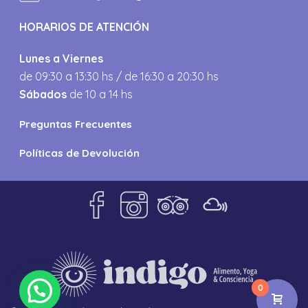
HORARIOS DE ATENCIÓN
Lunes a Viernes
de 09:30 a 13:30 hs / de 16:30 a 20:30 hs
Sábados
de 10 a 14 hs
Preguntas Frecuentes
Políticas de Devolución
0