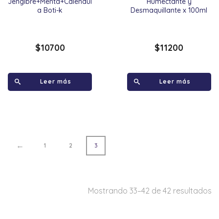
Jengibre+Menta+Caléndul
Humectante y
a Boti-k
Desmaquillante x 100ml
$
10700
$
11200
Leer más
Leer más
←
1
2
3
Mostrando 33–42 de 42 resultados