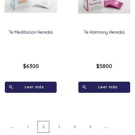
Te Meditacion Heredia
Te Harmony Heredia
$
6300
$
5800
Leer más
Leer más
←
→
1
2
3
4
5