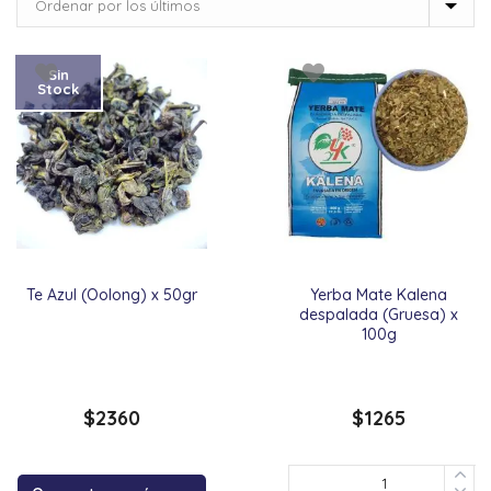
Sin
Stock
Te Azul (Oolong) x 50gr
Yerba Mate Kalena
despalada (Gruesa) x
100g
$
2360
$
1265