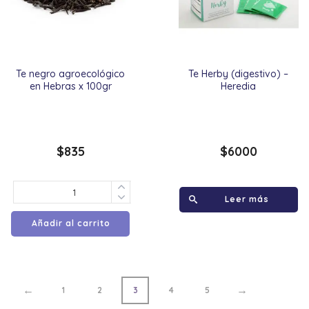
Te negro agroecológico
Te Herby (digestivo) –
en Hebras x 100gr
Heredia
$
835
$
6000
Leer más
Añadir al carrito
←
→
1
2
3
4
5