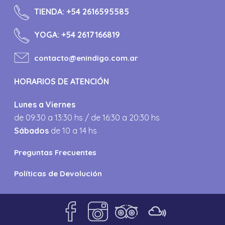
TIENDA:
+54 2616595585
YOGA:
+54 2617166819
contacto@enindigo.com.ar
HORARIOS DE ATENCIÓN
Lunes a Viernes
de 09:30 a 13:30 hs / de 16:30 a 20:30 hs
Sábados
de 10 a 14 hs
Preguntas Frecuentes
Políticas de Devolución