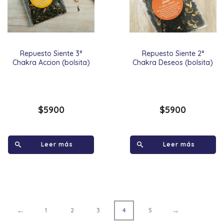
Repuesto Siente 3°
Repuesto Siente 2°
Chakra Accion (bolsita)
Chakra Deseos (bolsita)
$
5900
$
5900
Leer más
Leer más
←
→
1
2
3
4
5