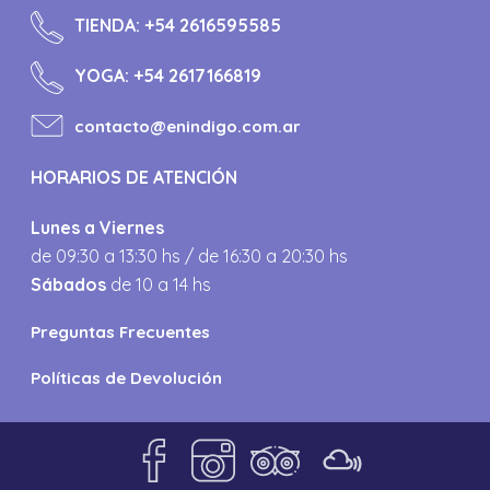
TIENDA:
+54 2616595585
YOGA:
+54 2617166819
contacto@enindigo.com.ar
HORARIOS DE ATENCIÓN
Lunes a Viernes
de 09:30 a 13:30 hs / de 16:30 a 20:30 hs
Sábados
de 10 a 14 hs
Preguntas Frecuentes
Políticas de Devolución