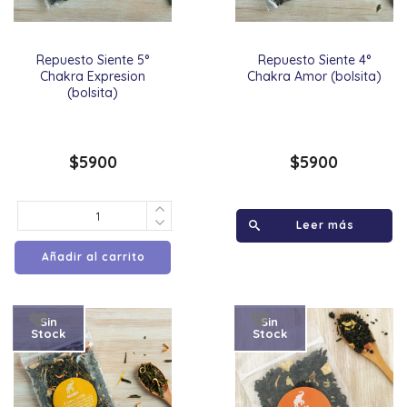
Repuesto Siente 5°
Repuesto Siente 4°
Chakra Expresion
Chakra Amor (bolsita)
(bolsita)
$
5900
$
5900
Leer más
Añadir al carrito
Sin
Sin
Stock
Stock