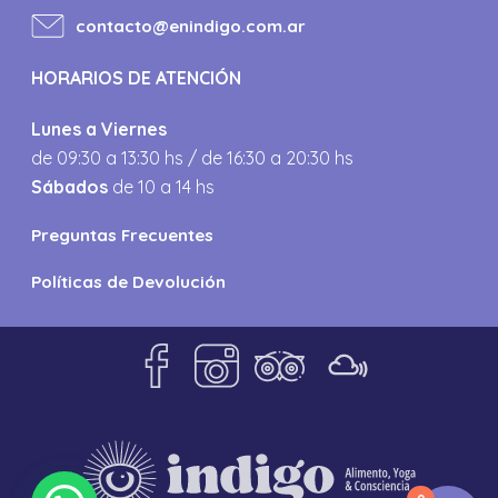
contacto@enindigo.com.ar
HORARIOS DE ATENCIÓN
Lunes a Viernes
de 09:30 a 13:30 hs / de 16:30 a 20:30 hs
Sábados
de 10 a 14 hs
Preguntas Frecuentes
Políticas de Devolución