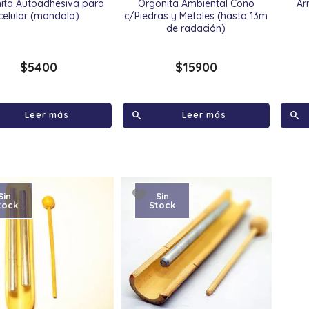
ita Autoadhesiva para
Orgonita Ambiental Cono
Ar
celular (mandala)
c/Piedras y Metales (hasta 13m
de radación)
$
5400
$
15900
Leer más
Leer más
Sin
Sin
tock
Stock