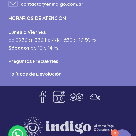
contacto@enindigo.com.ar
HORARIOS DE ATENCIÓN
Lunes a Viernes
de 09:30 a 13:30 hs / de 16:30 a 20:30 hs
Sábados
de 10 a 14 hs
Preguntas Frecuentes
Políticas de Devolución
0