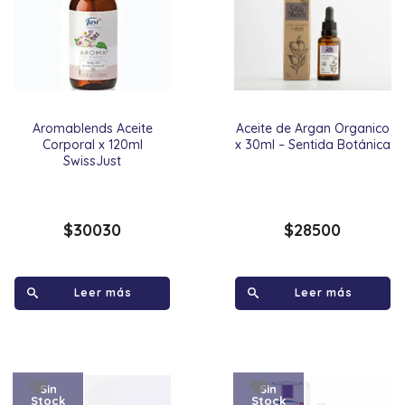
Aromablends Aceite
Aceite de Argan Organico
Corporal x 120ml
x 30ml – Sentida Botánica
SwissJust
$
30030
$
28500
Leer más
Leer más
Sin
Sin
Stock
Stock