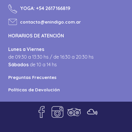
YOGA:
+54 2617166819
contacto@enindigo.com.ar
HORARIOS DE ATENCIÓN
Lunes a Viernes
de 09:30 a 13:30 hs / de 16:30 a 20:30 hs
Sábados
de 10 a 14 hs
Preguntas Frecuentes
Políticas de Devolución