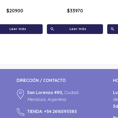
$
20900
$
33970
Leer más
Leer más
DIRECCIÓN / CONTACTO
H
San Lorenzo 490,
Ciudad.
Lu
Mendoza, Argentina.
de
S
TIENDA:
+54 2616595585
Pr