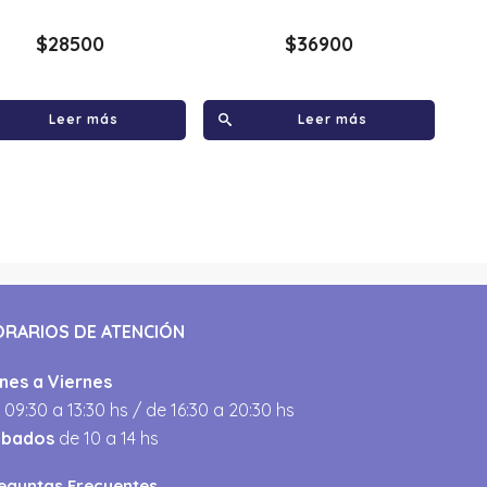
$
28500
$
36900
Leer más
Leer más
ORARIOS DE ATENCIÓN
nes a Viernes
 09:30 a 13:30 hs / de 16:30 a 20:30 hs
ábados
de 10 a 14 hs
eguntas Frecuentes