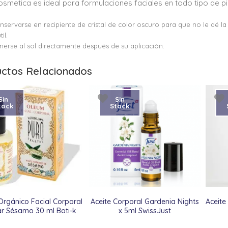
osmetica es ideal para formulaciones faciales en todo tipo de pie
servarse en recipiente de cristal de color oscuro para que no le dé la 
il.
erse al sol directamente después de su aplicación.
ctos Relacionados
Sin
Sin
tock
Stock
rgánico Facial Corporal
Aceite Corporal Gardenia Nights
Aceite
ar Sésamo 30 ml Boti-k
x 5ml SwissJust