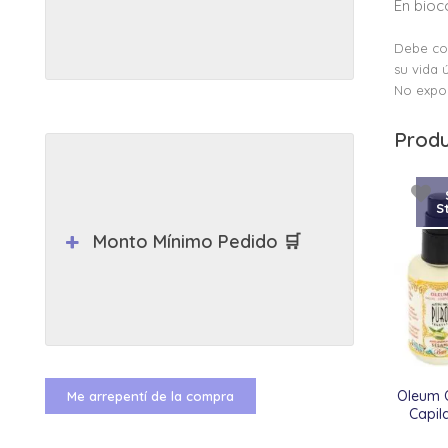
En bioc
Debe con
su vida út
No expon
Produ
S
Monto Mínimo Pedido 🛒
Oleum O
Me arrepentí de la compra
Capil