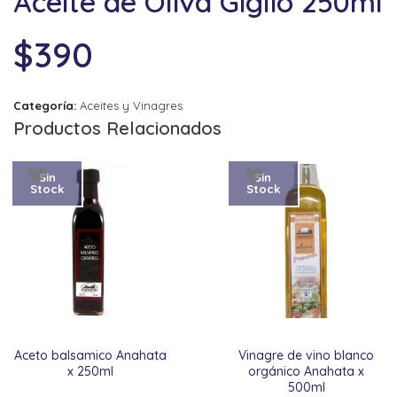
Aceite de Oliva Giglio 250ml
$
390
Categoría:
Aceites y Vinagres
Productos Relacionados
Sin
Sin
Stock
Stock
Aceto balsamico Anahata
Vinagre de vino blanco
x 250ml
orgánico Anahata x
500ml