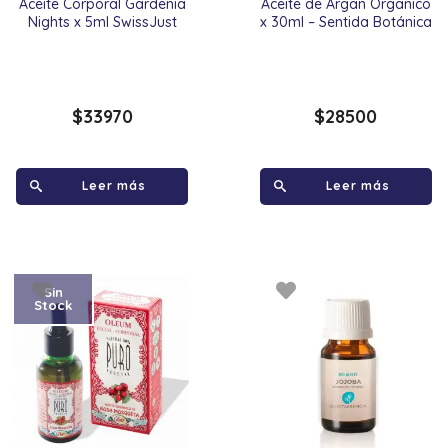
Aceite Corporal Gardenia
Aceite de Argan Organico
Nights x 5ml SwissJust
x 30ml – Sentida Botánica
$
33970
$
28500
Leer más
Leer más
Sin
Stock