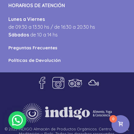
HORARIOS DE ATENCIÓN
Lunes a Viernes
de 09:30 a 13:30 hs / de 16:30 a 20:30 hs
Sábados
de 10 a 14 hs
Preguntas Frecuentes
Políticas de Devolución
0
© 2023 INDIGO Almacén de Productos Orgánicos. Centro de Yoga,
Meditación y Reiki. Todos los derechos reservados.