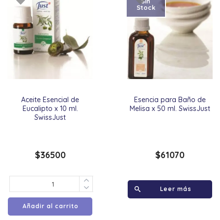
Sin
Stock
Aceite Esencial de
Esencia para Baño de
Eucalipto x 10 ml.
Melisa x 50 ml. SwissJust
SwissJust
$
36500
$
61070
Leer más
Añadir al carrito