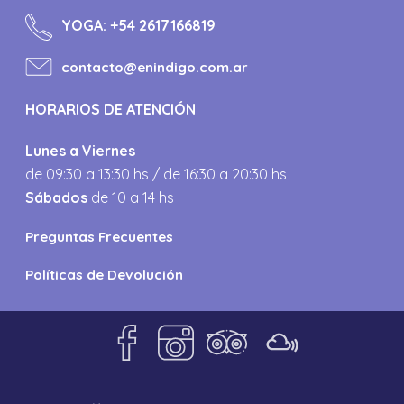
YOGA:
+54 2617166819
contacto@enindigo.com.ar
HORARIOS DE ATENCIÓN
Lunes a Viernes
de 09:30 a 13:30 hs / de 16:30 a 20:30 hs
Sábados
de 10 a 14 hs
Preguntas Frecuentes
Políticas de Devolución