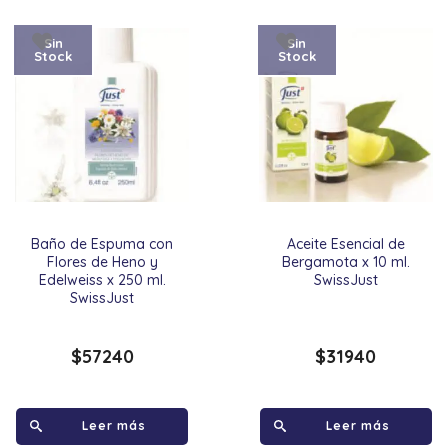
Sin
Sin
Stock
Stock
Baño de Espuma con
Aceite Esencial de
Flores de Heno y
Bergamota x 10 ml.
Edelweiss x 250 ml.
SwissJust
SwissJust
$
57240
$
31940
Leer más
Leer más