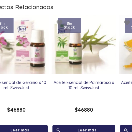
ctos Relacionados
Sin
Sin
tock
Stock
 Esencial de Geranio x 10
Aceite Esencial de Palmarosa x
Aceit
ml. SwissJust
10 ml. SwissJust
$
46880
$
46880
Leer más
Leer más