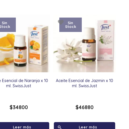
Sin
Sin
Stock
Stock
e Esencial de Naranja x 10
Aceite Esencial de Jazmin x 10
ml. SwissJust
ml. SwissJust
$
34800
$
46880
Leer más
Leer más