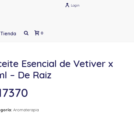
Login
Tienda
0
eite Esencial de Vetiver x
ml – De Raiz
17370
goría:
Aromaterapia