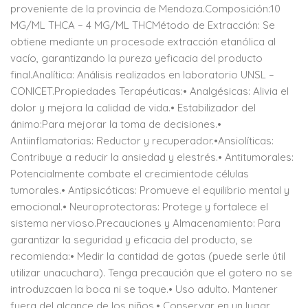
proveniente de la provincia de Mendoza.Composición:10
MG/ML THCA – 4 MG/ML THCMétodo de Extracción: Se
obtiene mediante un procesode extracción etanólica al
vacío, garantizando la pureza yeficacia del producto
final.Analítica: Análisis realizados en laboratorio UNSL –
CONICET.Propiedades Terapéuticas:• Analgésicas: Alivia el
dolor y mejora la calidad de vida.• Estabilizador del
ánimo:Para mejorar la toma de decisiones.•
Antiinflamatorias: Reductor y recuperador.•Ansiolíticas:
Contribuye a reducir la ansiedad y elestrés.• Antitumorales:
Potencialmente combate el crecimientode células
tumorales.• Antipsicóticas: Promueve el equilibrio mental y
emocional.• Neuroprotectoras: Protege y fortalece el
sistema nervioso.Precauciones y Almacenamiento: Para
garantizar la seguridad y eficacia del producto, se
recomienda:• Medir la cantidad de gotas (puede serle útil
utilizar unacuchara). Tenga precaución que el gotero no se
introduzcaen la boca ni se toque.• Uso adulto. Mantener
fuera del alcance de los niños.• Conservar en un lugar