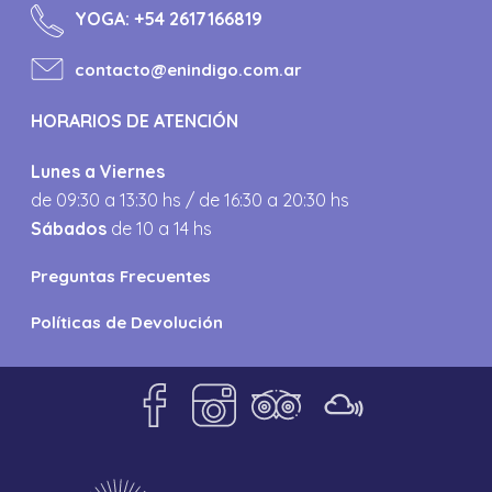
YOGA:
+54 2617166819
contacto@enindigo.com.ar
HORARIOS DE ATENCIÓN
Lunes a Viernes
de 09:30 a 13:30 hs / de 16:30 a 20:30 hs
Sábados
de 10 a 14 hs
Preguntas Frecuentes
Políticas de Devolución