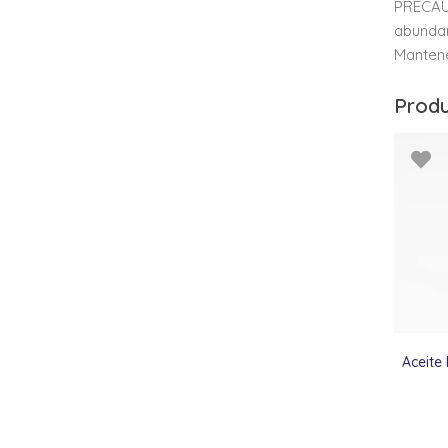
PRECAUC
abundan
Mantene
Produ
Aceite