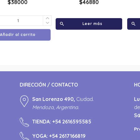
$
38000
$
46880
Leer más
Añadir al carrito
DIRECCIÓN / CONTACTO
H
San Lorenzo 490,
Ciudad.
Lu
Mendoza, Argentina.
de
S
TIENDA:
+54 2616595585
Pr
YOGA:
+54 2617166819