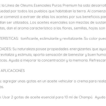
 la Línea de Oleums Esenciales Puros Premium ha sido desarroll
güedad por todos los pueblos que habitaban la tierra. Al comienz
e comenzó a extraer de ellas los aceites por sus beneficios para
ían ser utilizados. Los aceites esenciales son mezclas de susta
ntas, dan el aroma característico a las flores, semillas, hojas 
RÍSTICAS: tonificante, estimulante y revitalizante. Su color pue
ADES: Su naturaleza posee propiedades energizantes que ayudan
evitaliza y estimula, aporta sensación de bienestar y buen humo
ticas. Ayuda a mejorar la concentración y la memoria. Refrescar 
 APLICACIONES
: agregar unas gotas en un aceite vehicular o crema para realiza
as.
 Usar 2 gotas de aceite esencial para 10 ml de Champú. Ayuda a 