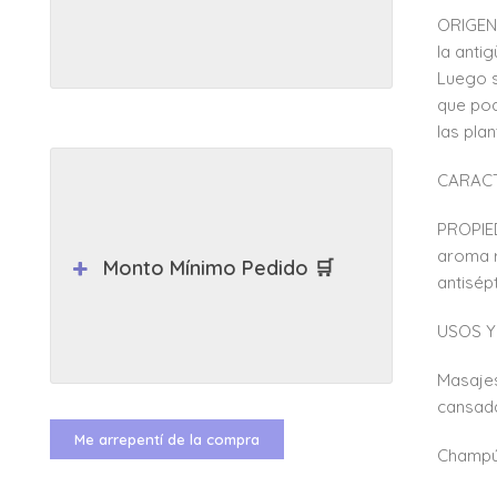
ORIGEN:
la anti
Luego s
que pod
las pla
CARACTE
PROPIED
aroma r
Monto Mínimo Pedido 🛒
antisép
USOS Y
Masajes
cansad
Me arrepentí de la compra
Champú: