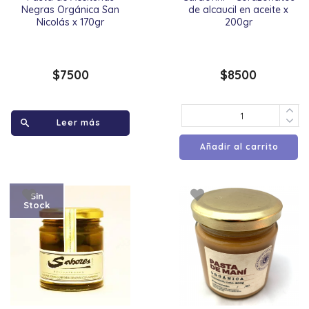
Negras Orgánica San
de alcaucil en aceite x
Nicolás x 170gr
200gr
$
7500
$
8500
Leer más
Añadir al carrito
Sin
Stock