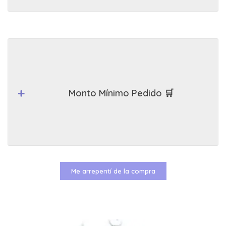
Monto Mínimo Pedido 🛒
Me arrepentí de la compra