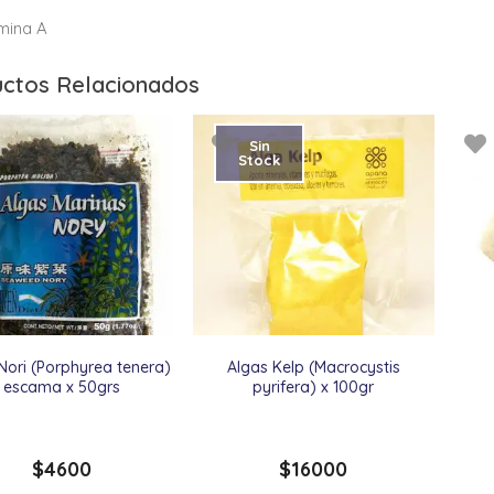
mina A
ctos Relacionados
Sin
Stock
Nori (Porphyrea tenera)
Algas Kelp (Macrocystis
escama x 50grs
pyrifera) x 100gr
$
4600
$
16000