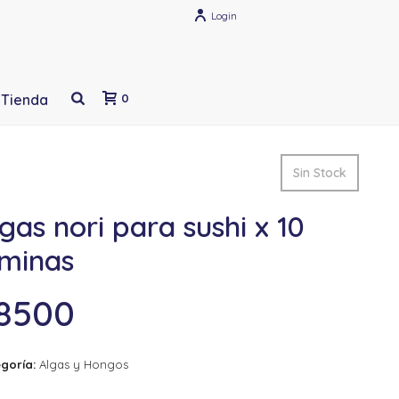
Login
Tienda
0
Sin Stock
gas nori para sushi x 10
áminas
8500
goría:
Algas y Hongos