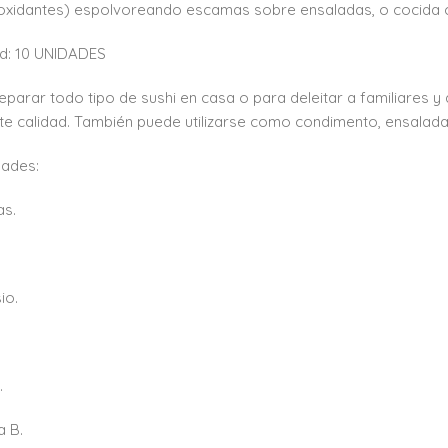
ioxidantes) espolvoreando escamas sobre ensaladas, o cocida c
d: 10 UNIDADES
eparar todo tipo de sushi en casa o para deleitar a familiares y
te calidad. También puede utilizarse como condimento, ensalada
dades:
as.
io.
.
a B.