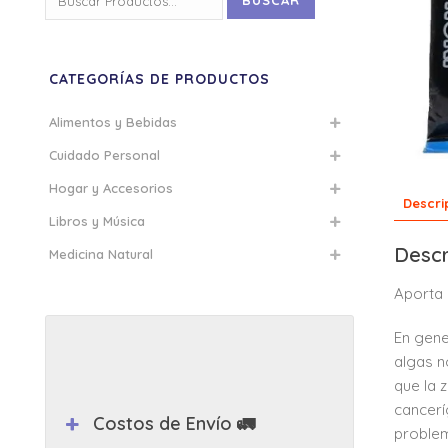
BUSCAR
por:
CATEGORÍAS DE PRODUCTOS
Alimentos y Bebidas
Cuidado Personal
Hogar y Accesorios
Descri
Libros y Música
Descr
Medicina Natural
Aporta 
En gene
algas n
que la 
canceríg
Costos de Envío 🚛
problem