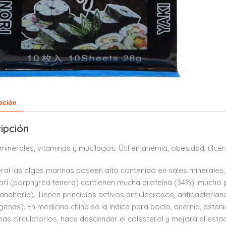
pción
ipción
minerales, vitaminas y mucílagos. Útil en anemia, obesidad, úlce
ral las algas marinas poseen alto contenido en sales minerales,
ori (porphyrea tenera) contienen mucha proteína (34%), mucho po
zanahoria). Tienen principios activos antiulcerosos, antibacteria
enas). En medicina china se la indica para bocio, anemia, astenia,
as circulatorios, hace descender el colesterol y mejora el est