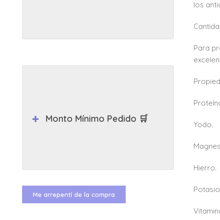
los ant
Cantida
Para pr
excelen
Propie
Proteín
Monto Mínimo Pedido 🛒
Yodo.
Magnes
Hierro.
Potasio
Me arrepentí de la compra
Vitamin