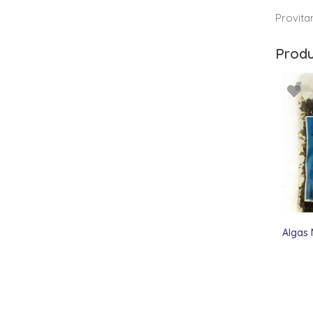
Provita
Produ
Algas 