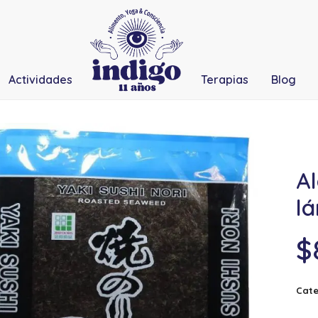
Actividades
Terapias
Blog
Al
l
$
Cate