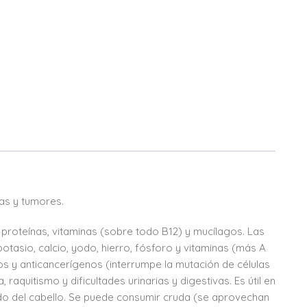
ras y tumores.
 proteínas, vitaminas (sobre todo B12) y mucílagos. Las
tasio, calcio, yodo, hierro, fósforo y vitaminas (más A
nos y anticancerígenos (interrumpe la mutación de células
 raquitismo y dificultades urinarias y digestivas. Es útil en
ado del cabello. Se puede consumir cruda (se aprovechan