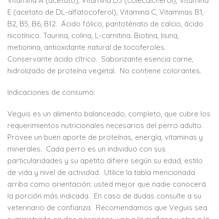
Vitamina A (acetato), Vitamina D3 (colecalciferol), Vitamina
E (acetato de DL-alfatocoferol), Vitamina C, Vitaminas B1,
B2, B5, B6, B12. Ácido fólico, pantoténato de calcio, ácido
nicotínico. Taurina, colina, L-carnitina. Biotina, lisina,
metionina, antioxidante natural de tocoferoles.
Conservante ácido cítrico. Saborizante esencia carne,
hidrolizado de proteína vegetal. No contiene colorantes.
Indicaciones de consumo:
Veguis es un alimento balanceado, completo, que cubre los
requerimientos nutricionales necesarios del perro adulto.
Provee un buen aporte de proteínas, energía, vitaminas y
minerales. Cada perro es un individuo con sus
particularidades y su apetito difiere según su edad, estilo
de vida y nivel de actividad. Utilice la tabla mencionada
arriba como orientación: usted mejor que nadie conocerá
la porción más indicada. En caso de dudas consulte a su
veterinario de confianza. Recomendamos que Veguis sea