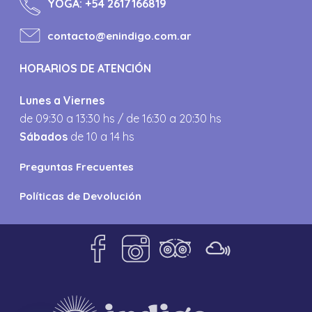
YOGA:
+54 2617166819
contacto@enindigo.com.ar
HORARIOS DE ATENCIÓN
Lunes a Viernes
de 09:30 a 13:30 hs / de 16:30 a 20:30 hs
Sábados
de 10 a 14 hs
Preguntas Frecuentes
Políticas de Devolución