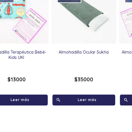
dilla Terapéutica Bebé-
Almohadilla Ocular Sukha
Almoh
Kids UKI
$
13000
$
35000
Leer más
Leer más