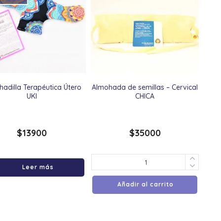
adilla Terapéutica Útero
Almohada de semillas – Cervical
UKI
CHICA
$
13900
$
35000
Leer más
Añadir al carrito