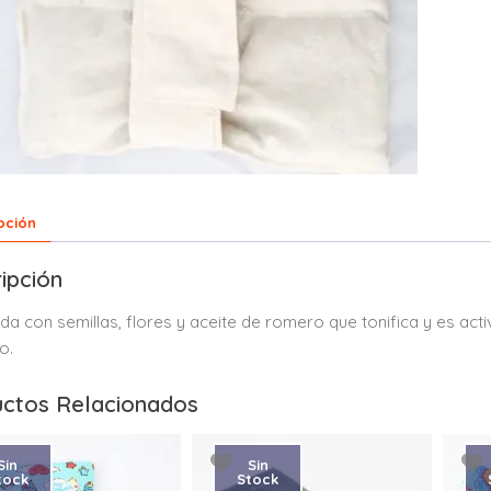
pción
ipción
da con semillas, flores y aceite de romero que tonifica y es acti
so.
ctos Relacionados
Sin
Sin
tock
Stock