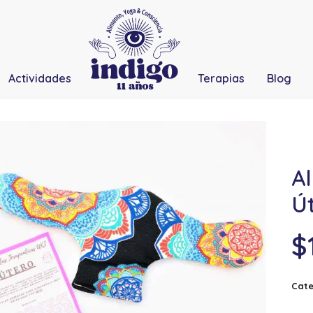
Actividades
Terapias
Blog
A
Ú
$
Cate