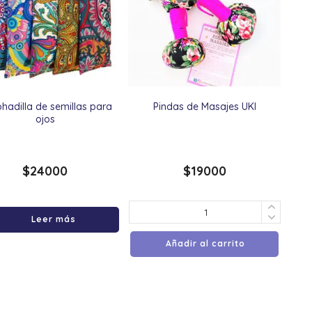
hadilla de semillas para
Pindas de Masajes UKI
ojos
$
24000
$
19000
Leer más
Añadir al carrito