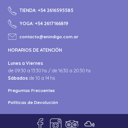
TIENDA:
+54 2616595585
YOGA:
+54 2617166819
contacto@enindigo.com.ar
HORARIOS DE ATENCIÓN
Lunes a Viernes
de 09:30 a 13:30 hs / de 16:30 a 20:30 hs
Sábados
de 10 a 14 hs
Preguntas Frecuentes
Políticas de Devolución