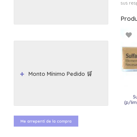
sus res
Produ
Monto Mínimo Pedido 🛒
S
(p/lim
Me arrepentí de la compra