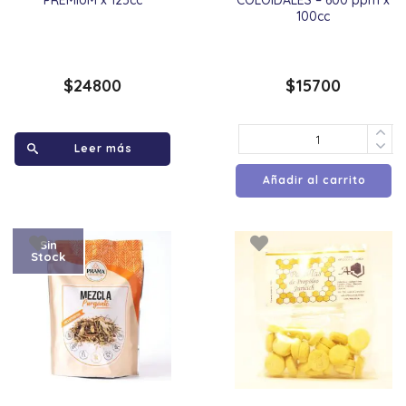
PREMIUM x 125cc
COLÖIDALES – 600 ppm x
100cc
$
24800
$
15700
Leer más
Añadir al carrito
Sin
Stock