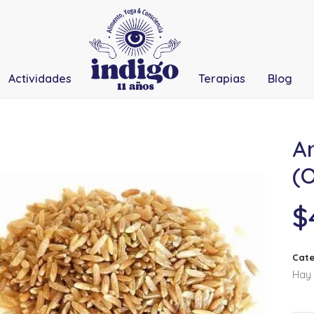
Actividades
Terapias
Blog
Ar
(O
$
Cate
Hay 