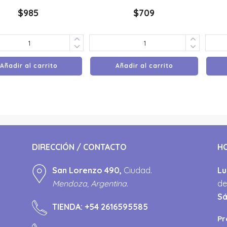
$
985
$
709
Añadir al carrito
Añadir al carrito
DIRECCIÓN / CONTACTO
H
San Lorenzo 490,
Ciudad.
Lu
Mendoza, Argentina.
de
S
TIENDA:
+54 2616595585
Pr