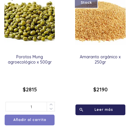
Stock
Porotos Mung
Amaranto orgánico x
agroecológico x 500gr
250gr
$
2815
$
2190
Leer más
Añadir al carrito