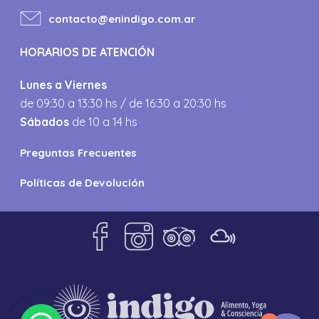
contacto@enindigo.com.ar
HORARIOS DE ATENCIÓN
Lunes a Viernes
de 09:30 a 13:30 hs / de 16:30 a 20:30 hs
Sábados
de 10 a 14 hs
Preguntas Frecuentes
Políticas de Devolución