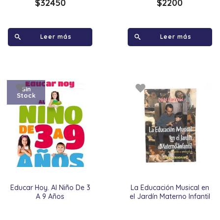
$
32450
$
2200
Leer más
Leer más
Sin
Stock
Educar Hoy. Al Niño De 3
La Educación Musical en
A 9 Años
el Jardín Materno Infantil