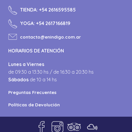
TIENDA:
+54 2616595585
YOGA:
+54 2617166819
contacto@enindigo.com.ar
HORARIOS DE ATENCIÓN
Lunes a Viernes
de 09:30 a 13:30 hs / de 16:30 a 20:30 hs
Sábados
de 10 a 14 hs
Preguntas Frecuentes
Políticas de Devolución