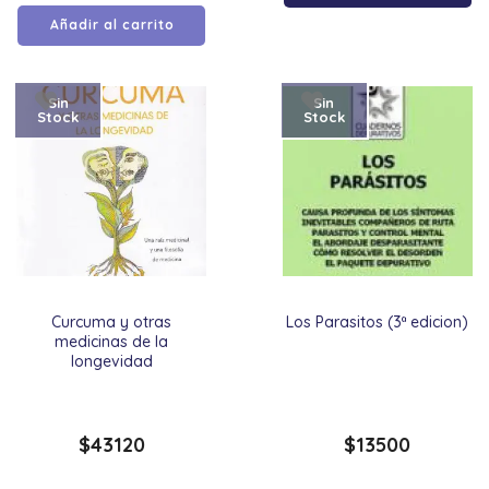
Añadir al carrito
Sin
Sin
Stock
Stock
Curcuma y otras
Los Parasitos (3ª edicion)
medicinas de la
longevidad
$
43120
$
13500