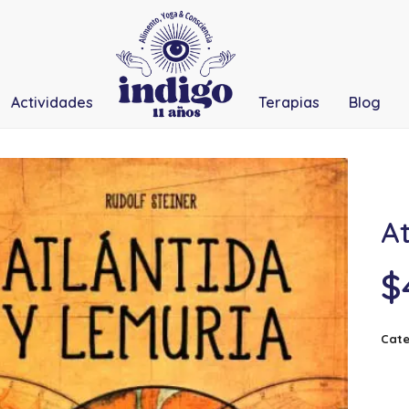
Actividades
Terapias
Blog
At
$
Cate