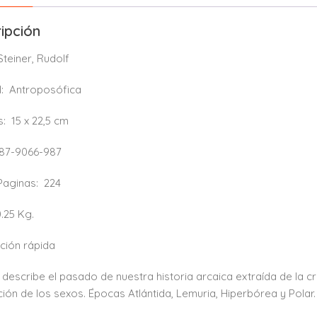
ipción
Steiner, Rudolf
l:
Antroposófica
s:
15 x 22,5 cm
87-9066-987
 Paginas:
224
0.25 Kg.
ción rápida
r describe el pasado de nuestra historia arcaica extraída de la 
ión de los sexos. Épocas Atlántida, Lemuria, Hiperbórea y Polar. O