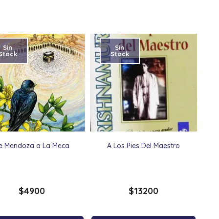
Sin
Sin
Stock
Stock
e Mendoza a La Meca
A Los Pies Del Maestro
$
4900
$
13200