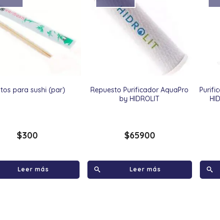
itos para sushi (par)
Repuesto Purificador AquaPro
Purif
by HIDROLIT
HI
$
300
$
65900
Leer más
Leer más