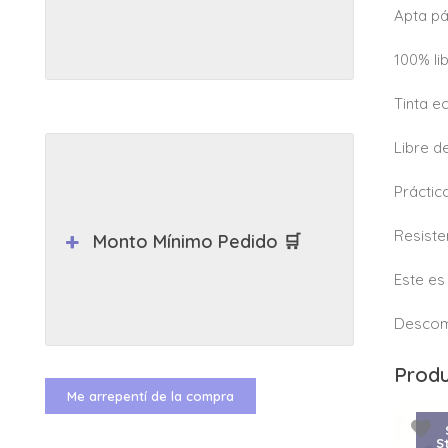
Apta pá
100% li
Tinta e
Libre d
Práctic
Resiste
Monto Mínimo Pedido 🛒
Este es
Descomp
Produ
Me arrepentí de la compra
S