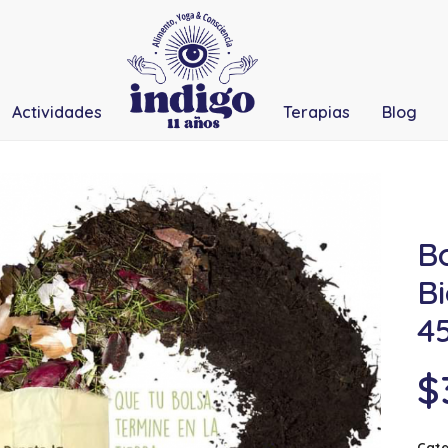
Actividades
Terapias
Blog
B
B
4
$
Cate