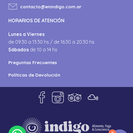
contacto@enindigo.com.ar
HORARIOS DE ATENCIÓN
Lunes a Viernes
de 09:30 a 13:30 hs / de 16:30 a 20:30 hs
Sábados
de 10 a 14 hs
Preguntas Frecuentes
Políticas de Devolución