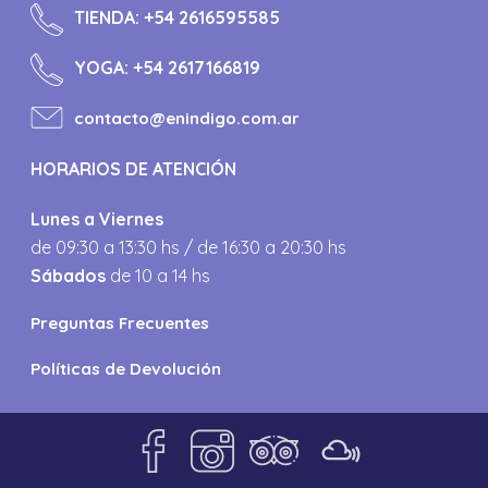
TIENDA:
+54 2616595585
YOGA:
+54 2617166819
contacto@enindigo.com.ar
HORARIOS DE ATENCIÓN
Lunes a Viernes
de 09:30 a 13:30 hs / de 16:30 a 20:30 hs
Sábados
de 10 a 14 hs
Preguntas Frecuentes
Políticas de Devolución