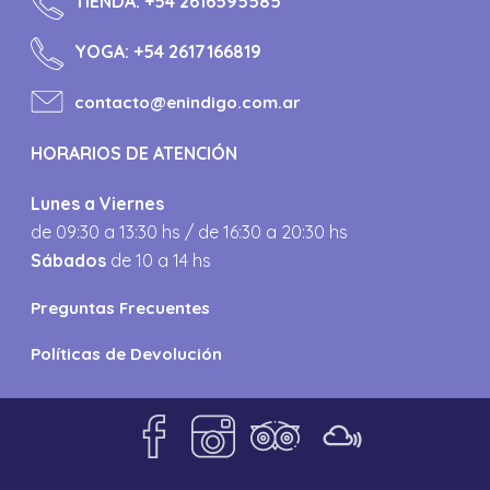
TIENDA:
+54 2616595585
YOGA:
+54 2617166819
contacto@enindigo.com.ar
HORARIOS DE ATENCIÓN
Lunes a Viernes
de 09:30 a 13:30 hs / de 16:30 a 20:30 hs
Sábados
de 10 a 14 hs
Preguntas Frecuentes
Políticas de Devolución