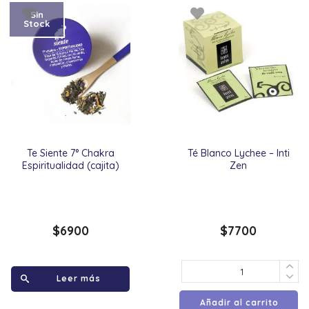
Sin
Stock
Te Siente 7° Chakra
Té Blanco Lychee – Inti
Espiritualidad (cajita)
Zen
$
6900
$
7700
Leer más
Añadir al carrito