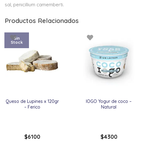
sal, penicillium camemberti.
Productos Relacionados
Sin
Stock
Queso de Lupines x 120gr
IOGO Yogur de coco –
– Ferico
Natural
$
6100
$
4300